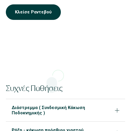
Κλείσε Ραντεβού
Συχνές Παθήσεις
Διάστρεμμα ( Συνδεσμική Κάκωση
Ποδοκνημικής )
Ρήξη - κάκωση πρόσθιου χιαστού