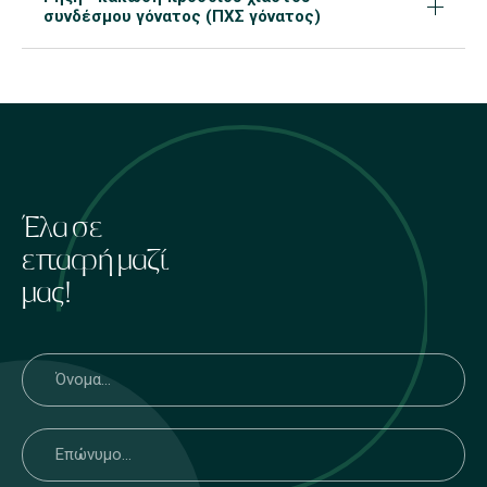
συνδέσμου γόνατος (ΠΧΣ γόνατος)
Έλα σε
επαφή μαζί
μας!