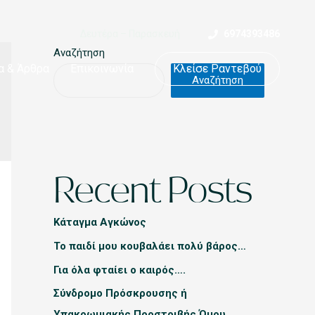
Δευτέρα – Παρασκευή
6974393486
Αναζήτηση
α & Άρθρα
Επικοινωνία
Κλείσε Ραντεβού
Αναζήτηση
Recent Posts
Κάταγμα Αγκώνος
Το παιδί μου κουβαλάει πολύ βάρος…
Για όλα φταίει ο καιρός….
Σύνδρομο Πρόσκρουσης ή
Υπακρωμιακής Προστριβής Ώμου