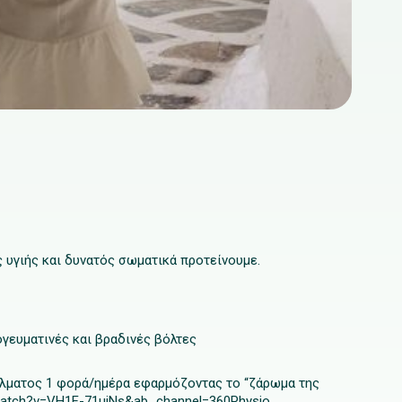
ς υγιής και δυνατός σωματικά προτείνουμε.
ογευματινές και βραδινές βόλτες
έλματος 1 φορά/ημέρα εφαρμόζοντας το “ζάρωμα της
watch?v=VH1F-71uiNs&ab_channel=360Physio