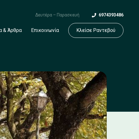
Δευτέρα – Παρασκευή
6974393486
α & Άρθρα
Επικοινωνία
Κλείσε Ραντεβού