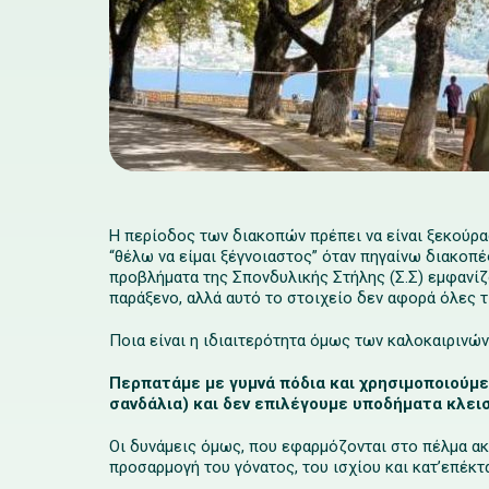
Η περίοδος των διακοπών πρέπει να είναι ξεκούρασ
“θέλω να είμαι ξέγνοιαστος” όταν πηγαίνω διακοπέ
προβλήματα της Σπονδυλικής Στήλης (Σ.Σ) εμφανίζο
παράξενο, αλλά αυτό το στοιχείο δεν αφορά όλες τ
Ποια είναι η ιδιαιτερότητα όμως των καλοκαιρινώ
Περπατάμε με γυμνά πόδια και χρησιμοποιούμε
σανδάλια) και δεν επιλέγουμε υποδήματα κλει
Οι δυνάμεις όμως, που εφαρμόζονται στο πέλμα ακο
προσαρμογή του γόνατος, του ισχίου και κατ’επέκτα