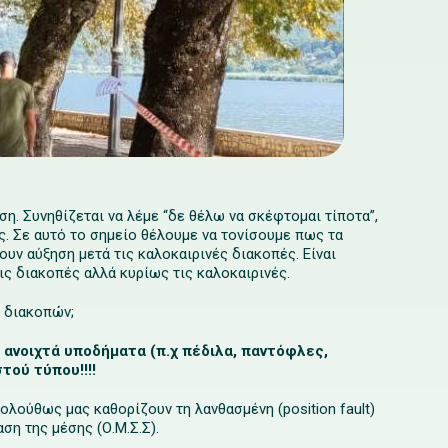
η. Συνηθίζεται να λέμε “δε θέλω να σκέφτομαι τίποτα”,
ς. Σε αυτό το σημείο θέλουμε να τονίσουμε πως τα
υν αύξηση μετά τις καλοκαιρινές διακοπές. Είναι
ις διακοπές αλλά κυρίως τις καλοκαιρινές.
ν διακοπών;
 ανοιχτά υποδήματα (π.χ πέδιλα, παντόφλες,
στού τύπου
!!!!
λούθως μας καθορίζουν τη λανθασμένη (position fault)
ση της μέσης (Ο.Μ.Σ.Σ).